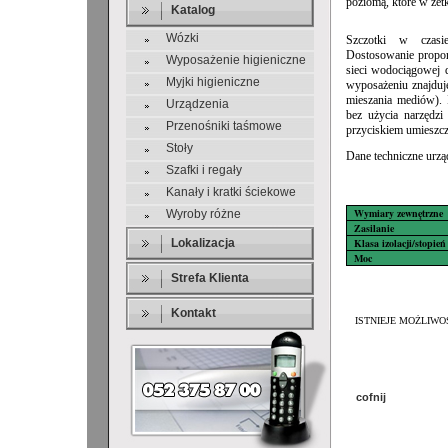
poziomą, które w zet
Katalog
Wózki
Szczotki w czas
Dostosowanie propor
Wyposażenie higieniczne
sieci wodociągowej 
Myjki higieniczne
wyposażeniu znajduj
mieszania mediów). 
Urządzenia
bez użycia narzędzi
Przenośniki taśmowe
przyciskiem umieszc
Stoły
Dane techniczne urzą
Szafki i regały
Kanały i kratki ściekowe
Wymiary zewnętrzne
Wyroby różne
Zasilanie
Lokalizacja
Klasa izolacji/stopie
Moc
Strefa Klienta
Kontakt
ISTNIEJE MOŻLIW
cofnij